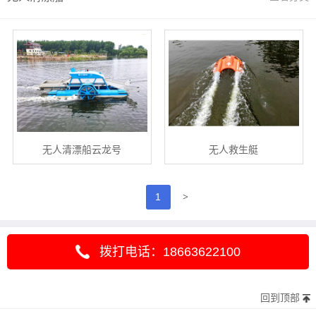
无人清漂船云龙号
无人救生艇
>
1
拨打电话：18663622100
回到顶部